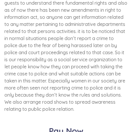
guests to understand there fundamental rights and also
अपनी व्यक्तिगत जानकारी साझा करते समय सावधान रहें और उन संकेतों के प्रति
सतर्क रहें जिनसे उनकी पहचान से समझौता हो सकता है। यदि आप शिकार बन जाएं
as of now there has been new amendments in right to
तो क्या करें? भारत में साइबर अपराध का सामना करने के बाद, घटना के सभी विवरणों
information act, so anyone can get information related
को दस्तावेजित करके तत्काल कार्रवाई करना महत्वपूर्ण है, जिसमें स्क्रीनशॉट या
to any matter pertaining to administrative departments
ईमेल जैसे सबूत शामिल हैं। सबसे पहले, किसी भी पुलिस स्टेशन में या राष्ट्रीय
related to that persons activities. it is to be noticed that
साइबर अपराध रिपोर्टिंग पोर्टल के माध्यम से प्रथम सूचना रिपोर्ट (FIR) दर्ज करें।
विशेष सहायता के लिए निकटतम साइबर अपराध सेल से संपर्क करें। खातों को
in normal situations people don’t report a crime to
सुरक्षित रखने और धोखाधड़ी की निगरानी करने के लिए बैंकों, क्रेडिट ब्यूरो और सेवा
police due to the fear of being harassed later on by
प्रदाताओं जैसे प्रासंगिक संगठनों को सूचित करें। साइबर कानूनों के तहत अपने
police and court proceedings related to that case. So it
विकल्पों को समझने के लिए हैक किए गए खातों के पासवर्ड बदले और कानूनी सलाह
पर विचार करें। भविष्य की घटनाओं को रोकने के लिए सॉफ्टवेयर को नियमित रूप से
is our responsibility as a social service organization to
अपडेट करें, विश्वसनीय सुर सुरक्षा सॉफ्टवेयर का उपयोग करें और खुद को और
let people know how they can proceed with taking the
अपने परिवार को सुरक्षित ऑनलाइन प्रथाओं के बारे में शिक्षित करें।
crime case to police and what suitable actions can be
taken in this matter. Especially women in our society are
सदस्य बनें
more often seen not reporting crime to police and it is
सदस्य बनें हमारे मुख्य उद्देश्य अपराध एवं अपराधियों से समाज को मुक्त कराना।
only because they don’t know the rules and solutions.
नागरिको को कानूनी अधिकार एवं उचित न्याया दिलवाना । गरीब व अहसाय लोगो की
We also arrange road shows to spread awareness
मदद करना। पर्यावरण प्रदुषण को रोकना। महिलाओं पर हो रहे अत्याचारों पर रोक
लगवाना। खाद्य पार्दथों मे मिलवाटखोरो पर अंकुश लगवाना। लोगो को मानव
relating to public police relation.
अधिकारो के बारे मे जागरूक करना। समाज में व्याप्त श्रमिक शोषण रोकना।
यातायात नियमों का पालन करना व लोगो को समझाना। राष्ट्रहित व जनहित मे कार्य
करना व करवाना। नाशाखोरी को समाज से खत्म करने में मदद करना। HELP LINE
Pay Now
NO. +91-9411979787