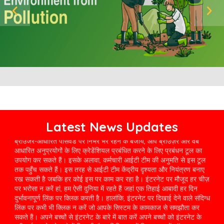
व्यवसाय को सुरक्षित रखने के लिए, आपको अपने ब्राउज़र में पासवर्ड संग्रहीत करने
की आदत से बचना होगा। ब्राउज़र में संग्रहीत पासवर्ड हैकर्स के लिए लॉगिन गिन को
आसान बनाते हैं। फिर भी, उन्हें चुराना और आपके सिस्टम में प्रवेश करना आसान
है। चुराए गए पासवर्ड आपके व्यवसाय के आईटी नेटवर्क तक पहुँचने की कुंजी के रूप
में कार्य करते हैं और सुचारू कामकाज में बाधा डालते हैं। अपने संगठन के लिए
ब्राउजर-आधारित पासवर्ड पर निर्भर र्भर रहने के बजाय, आप ब्राउज़र और वेब
आधारित अनुप्रयोगों के लिए क्रेडेंशियल प्रबंधित करने के लिए प्रबंधन टूल का
उपयोग कर सकते हैं। इसके अलावा, कर्मचारी आईटी टीम की अनुमति से इस टूल
तक पहुँच सकते हैं। इस तरह से आईटी टीम केंद्रीय दृश्यता और नियंत्रण बनाए
रख सकती है जबकि हर कोई इस पर काम कर रहा है। इंटरनेट पर मौजूद हर चीज़
पर भरोसा न करें हां, हम ऐसी दुनिया में रहते हैं जहां एक तिहाई आबादी हर दिन
दुर्भावनापूर्ण लिंक पर क्लिक करती है। हालांकि, इंटरनेट पर दिखाई देने वाले संदिग्ध
लिंक पर कभी भी क्लिक न करें जो आपके सिस्टम के कामकाज से समझौता कर
Latest News Updates
सकते हैं। अपने बच्चों से इंटरनेट के बारे में बात करें अपने बच्चों को इंटरनेट के
स्वीकार्य उपयोग के बारे में सिखाएँ और सुनिश्चित करें कि अगर उन्हें ऑनलाइन
उत्पीड़न, पीछा करने या धमकाने का सामना करना पड़ता है, तो वे आपके पास आने में
सहज महसूस करें। इसके अतिरिक्त, उन्हें पहचान की चोरी से बचाएँ, क्योंकि बच्चों
को अक्सर उनके साफ-सुथरे क्रेडिट इतिहास के लिए निशाना बनाया जाता है।
अपनी व्यक्तिगत जानकारी साझा करते समय सावधान रहें और उन संकेतों के प्रति
सतर्क रहें जिनसे उनकी पहचान से समझौता हो सकता है। यदि आप शिकार बन जाएं
तो क्या करें? भारत में साइबर अपराध का सामना करने के बाद, घटना के सभी विवरणों
को दस्तावेजित करके तत्काल कार्रवाई करना महत्वपूर्ण है, जिसमें स्क्रीनशॉट या
ईमेल जैसे सबूत शामिल हैं। सबसे पहले, किसी भी पुलिस स्टेशन में या राष्ट्रीय