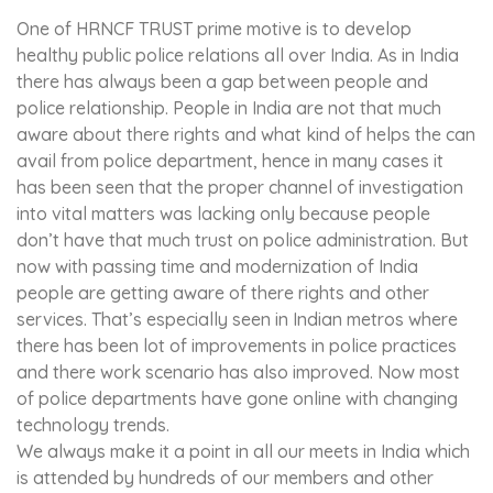
व्यक्तिगत जानकारी प्राप्त करने के लिए ऐसे ही पलों का इंतज़ार कर रहे होते हैं।
सही साइबर बीमा पॉलिसी प्राप्त करें सूची में सबसे बढ़िया सुझाव जोड़ते हुए अपने
One of HRNCF TRUST prime motive is to develop
व्यवसाय या संगठन को साइबर जोखिमों या संभावित साइबर हमलों से सुरक्षित रखने
healthy public police relations all over India. As in India
के लिए साइबर बीमा खरीदें। खतरे आपके सोशल मीडिया प्रोफ़ाइल में प्रवेश कर
there has always been a gap between people and
सकते हैं और संभावित रूप से पूरे सिस्टम को दूषित कर सकते हैं हैं। या संवेदनशील
police relationship. People in India are not that much
डेटा चुरा सकते हैं। अपने ब्राउज़र में पासवर्ड सेव करने की इच्छा से बचें अपने
व्यवसाय को सुरक्षित रखने के लिए, आपको अपने ब्राउज़र में पासवर्ड संग्रहीत करने
aware about there rights and what kind of helps the can
की आदत से बचना होगा। ब्राउज़र में संग्रहीत पासवर्ड हैकर्स के लिए लॉगिन गिन को
avail from police department, hence in many cases it
आसान बनाते हैं। फिर भी, उन्हें चुराना और आपके सिस्टम में प्रवेश करना आसान
has been seen that the proper channel of investigation
है। चुराए गए पासवर्ड आपके व्यवसाय के आईटी नेटवर्क तक पहुँचने की कुंजी के रूप
में कार्य करते हैं और सुचारू कामकाज में बाधा डालते हैं। अपने संगठन के लिए
into vital matters was lacking only because people
ब्राउजर-आधारित पासवर्ड पर निर्भर र्भर रहने के बजाय, आप ब्राउज़र और वेब
don’t have that much trust on police administration. But
आधारित अनुप्रयोगों के लिए क्रेडेंशियल प्रबंधित करने के लिए प्रबंधन टूल का
now with passing time and modernization of India
उपयोग कर सकते हैं। इसके अलावा, कर्मचारी आईटी टीम की अनुमति से इस टूल
people are getting aware of there rights and other
तक पहुँच सकते हैं। इस तरह से आईटी टीम केंद्रीय दृश्यता और नियंत्रण बनाए
रख सकती है जबकि हर कोई इस पर काम कर रहा है। इंटरनेट पर मौजूद हर चीज़
services. That’s especially seen in Indian metros where
पर भरोसा न करें हां, हम ऐसी दुनिया में रहते हैं जहां एक तिहाई आबादी हर दिन
there has been lot of improvements in police practices
दुर्भावनापूर्ण लिंक पर क्लिक करती है। हालांकि, इंटरनेट पर दिखाई देने वाले संदिग्ध
and there work scenario has also improved. Now most
लिंक पर कभी भी क्लिक न करें जो आपके सिस्टम के कामकाज से समझौता कर
of police departments have gone online with changing
सकते हैं। अपने बच्चों से इंटरनेट के बारे में बात करें अपने बच्चों को इंटरनेट के
स्वीकार्य उपयोग के बारे में सिखाएँ और सुनिश्चित करें कि अगर उन्हें ऑनलाइन
technology trends.
उत्पीड़न, पीछा करने या धमकाने का सामना करना पड़ता है, तो वे आपके पास आने में
We always make it a point in all our meets in India which
सहज महसूस करें। इसके अतिरिक्त, उन्हें पहचान की चोरी से बचाएँ, क्योंकि बच्चों
is attended by hundreds of our members and other
को अक्सर उनके साफ-सुथरे क्रेडिट इतिहास के लिए निशाना बनाया जाता है।