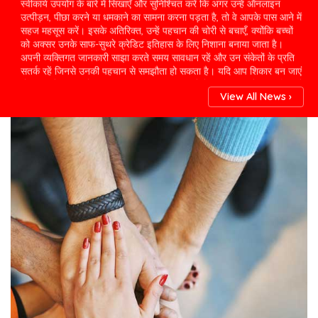
साइबर अपराध रिपोर्टिंग पोर्टल के माध्यम से प्रथम सूचना रिपोर्ट (FIR) दर्ज करें।
विशेष सहायता के लिए निकटतम साइबर अपराध सेल से संपर्क करें। खातों को
सुरक्षित रखने और धोखाधड़ी की निगरानी करने के लिए बैंकों, क्रेडिट ब्यूरो और सेवा
प्रदाताओं जैसे प्रासंगिक संगठनों को सूचित करें। साइबर कानूनों के तहत अपने
विकल्पों को समझने के लिए हैक किए गए खातों के पासवर्ड बदले और कानूनी सलाह
पर विचार करें। भविष्य की घटनाओं को रोकने के लिए सॉफ्टवेयर को नियमित रूप से
अपडेट करें, विश्वसनीय सुर सुरक्षा सॉफ्टवेयर का उपयोग करें और खुद को और
अपने परिवार को सुरक्षित ऑनलाइन प्रथाओं के बारे में शिक्षित करें।
View All News ›
सदस्य बनें
सदस्य बनें हमारे मुख्य उद्देश्य अपराध एवं अपराधियों से समाज को मुक्त कराना।
नागरिको को कानूनी अधिकार एवं उचित न्याया दिलवाना । गरीब व अहसाय लोगो की
मदद करना। पर्यावरण प्रदुषण को रोकना। महिलाओं पर हो रहे अत्याचारों पर रोक
लगवाना। खाद्य पार्दथों मे मिलवाटखोरो पर अंकुश लगवाना। लोगो को मानव
अधिकारो के बारे मे जागरूक करना। समाज में व्याप्त श्रमिक शोषण रोकना।
यातायात नियमों का पालन करना व लोगो को समझाना। राष्ट्रहित व जनहित मे कार्य
करना व करवाना। नाशाखोरी को समाज से खत्म करने में मदद करना। HELP LINE
NO. +91-9411979787
“माननीय सहयोगीगण आपका योगदान एक थाली भोजन में बदलकर
“माननीय सहयोगीगण आपका योगदान एक थाली भोजन में बदलकर किसी ज़रूरतमंद
तक पहुँचेगा।, तेज़ी से आगे बढ़ते शहरी जीवन में हम अक्सर यह भूल जाते हैं कि